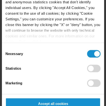
and anonymous statistics cookies that don't identify
+52 55 9138 49 73
individual users. By clicking "Accept All Cookies," you
consent to the use of all cookies; by clicking "Cookie
Dori Yoldi
Settings," you can customize your preferences. If you
close this banner by clicking the "X" or "deny" button, you
SOCIA
GENEVA
will continue to browse the website with only technical
cookies and similar ones. For more information on our
Privacy Policy, click
here
.
Email
+41 22 718 3510
Consent
Necessary
Selection
Andrés Hernández
Barrera
Statistics
ASOCIADO
CIUDAD DE MÉXICO
Marketing
Email
+52 55 9138 4957
Accept all cookies
Silvia Favela Olivares