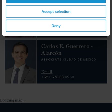
ASOCIADO
CIUDAD DE MÉXICO
Accept selection
Email
Deny
+52 55 9138 4951
Carlos E. Guerrero -
Alarcón
ASSOCIATE
CIUDAD DE MÉXICO
Email
+52 55 9138 4953
Loading map...