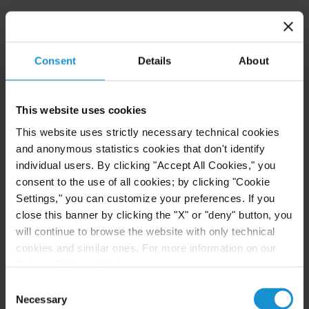
AUSBILDUNG
Landgericht Frankfurt am Main, 2. Staatsexamen
Consent
Details
About
Frankfurt University of Applied Sciences, Master
of Laws (LL.M)
This website uses cookies
Goethe University, Frankfurt am Main, 1.
This website uses strictly necessary technical cookies
Staatsexamen
and anonymous statistics cookies that don't identify
individual users. By clicking "Accept All Cookies," you
consent to the use of all cookies; by clicking "Cookie
Settings," you can customize your preferences. If you
ANWALTSZULASSUNG
close this banner by clicking the "X" or "deny" button, you
Germany
will continue to browse the website with only technical
cookies and similar ones. For more information on our
Privacy Policy, click
here
.
Consent
MITGLIEDSCHAFT
Necessary
Selection