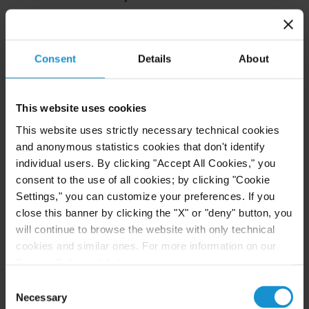
implementadas a menos que a Colômbia deixasse
de cumprir seus compromissos. No final, nenhum
dos governos emitiu instrumentos legais formais
Consent
Details
About
para implementar as medidas anunciadas
publicamente.
This website uses cookies
Este incidente demonstra como a administração
This website uses strictly necessary technical cookies
Trump planeja empregar a política comercial para
and anonymous statistics cookies that don't identify
alcançar objetivos não relacionados ao comércio.
individual users. By clicking "Accept All Cookies," you
consent to the use of all cookies; by clicking "Cookie
No caso da Colômbia, as tarifas — um mecanismo
Settings," you can customize your preferences. If you
tipicamente utilizado para proteger indústrias
close this banner by clicking the "X" or "deny" button, you
domésticas ou combater práticas comerciais
will continue to browse the website with only technical
desleais — foram utilizadas como instrumento para
cookies and similar ones. For more information on our
perseguir objetivos de política migratória.
Privacy Policy, click
here
.
Consent
O Plano Trump: Decifrando a Nova Estratégia
Necessary
Selection