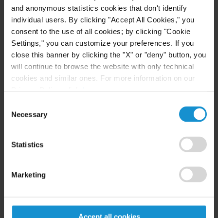
empleo; relaciones con sindicatos.
and anonymous statistics cookies that don't identify
individual users. By clicking "Accept All Cookies," you
Compliance:
funcionamiento diario de los
consent to the use of all cookies; by clicking "Cookie
Settings," you can customize your preferences. If you
programas de cumplimiento corporativo; redacción
close this banner by clicking the "X" or "deny" button, you
e implementación de códigos de conducta;
will continue to browse the website with only technical
investigación y asesoramiento en materia de
cookies and similar ones. For more information on our
violaciones de políticas.
Privacy Policy, click
here
.
Consent
Pablo Gargano fue profesor adjunto en la Facultad
Necessary
Selection
de Derecho de la Universidad de Buenos Aires y
asociado en el Sector de Asesoramiento Laboral de
Statistics
otro estudio internacional en Buenos Aires.
Marketing
Academia
Accept all cookies