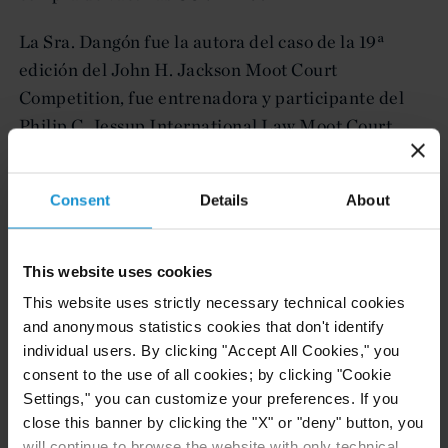
La Sra. Dangón fue la autora del caso de la 19ª
edición del John H. Jackson Moot Court
Competition, fue entrenadora y participante del
Philip C. Jessup International Law Moot Court
Competition y fue profesora en la Pontificia
Universidad Javeriana.
Consent
Details
About
La Sra. Dangón es abogada y tiene un máster en
Derecho Internacional Público, cum laude, de la
This website uses cookies
Universidad de los Andes y ha realizado estudios
This website uses strictly necessary technical cookies
en The Hague Academy of International Law y en
and anonymous statistics cookies that don't identify
el World Trade Institute.
individual users. By clicking "Accept All Cookies," you
consent to the use of all cookies; by clicking "Cookie
Settings," you can customize your preferences. If you
close this banner by clicking the "X" or "deny" button, you
IDIOMAS
will continue to browse the website with only technical