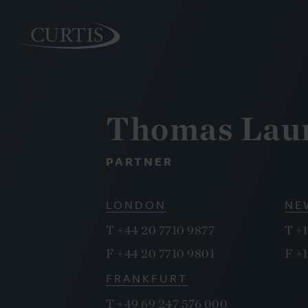
Thomas Lau
PEOPLE
PARTNER
LONDON
NE
T
+44 20 7710 9877
T
+1
F
+44 20 7710 9801
F
+1
FRANKFURT
T
+49 69 247 576 000