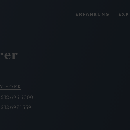
EXP
ERFAHRUNG
VIEW ALL RESULTS
rer
EXPERIENCE
RES
W YORK
 212 696 6000
 212 697 1559