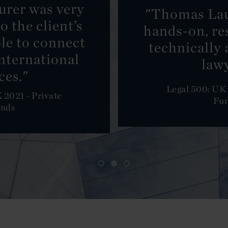
rer was very
"Thomas Laur
o the client’s
hands-on, re
le to connect
technically 
international
law
ces."
Legal 500: UK 
 2021 - Private
Fu
nds