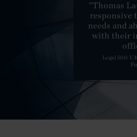
"Thomas Lau
responsive t
needs and ab
with their 
offi
Legal 500: UK
Fu