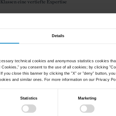
Klassen eine vertiefte Expertise
ls auch in England & Wales und
ufgrund seiner langjährigen,
t ist er nicht nur mit dem
Details
irtschaftlichen Umfeld in den
r zeichnet sich insbesondere durch
die unterschiedlichen
 den USA aus.
cessary technical cookies and anonymous statistics cookies that d
l Cookies," you consent to the use of all cookies; by clicking "C
in transatlantischen als auch
f you close this banner by clicking the "X" or "deny" button, you
eht er nicht nur rechtliche,
ookies and similar ones. For more information on our Privacy Pol
den regulatorischen und
Statistics
Marketing