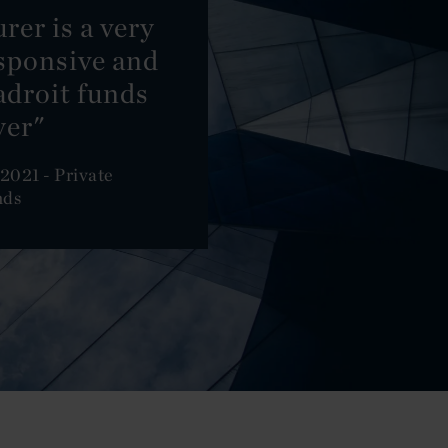
er is a very
sponsive and
adroit funds
yer"
2021 - Private
nds