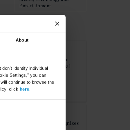
Entertainment
NEWS & EVENTS
About
NEWS
05 OKT. 2023
Curtis Recognized in
Newly Released Legal
on't identify individual
500 UK 2024
ookie Settings," you can
 will continue to browse the
MEHR ANZEIGEN
icy, click
here
.
NEWS
04 OKT. 2022
Legal 500 UK Recognizes
Curtis Practices and