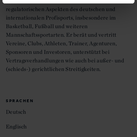
vertiefte Kenntnisse zu allen rechtlichen und
regulatorischen Aspekten des deutschen und
internationalen Profisports, insbesondere im
Basketball, Fußball und weiteren
Mannschaftssportarten. Er berät und vertritt
Vereine, Clubs, Athleten, Trainer, Agenturen,
Sponsoren und Investoren, unterstützt bei
Vertragsverhandlungen wie auch bei außer- und
(schieds-) gerichtlichen Streitigkeiten.
SPRACHEN
Deutsch
Englisch