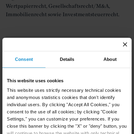
Wertpapierrecht, Gesellschaftsrecht/M&A,
Immobilienrecht sowie Investmentsteuerrecht.
Investmentfonds
Consent
Details
About
Deutsche und internationale
Investmentgesellschaften, Sponsoren und
institutionelle Investoren schätzen Herrn Kramers
This website uses cookies
rechtliche Beratung im Hinblick auf das breite
This website uses strictly necessary technical cookies
Spektrum an Aspekten rund um Investmentfonds
and anonymous statistics cookies that don't identify
und sonstige Kapitalsammelstellen. Seine
individual users. By clicking "Accept All Cookies," you
Expertise reicht von der Strukturierung und
consent to the use of all cookies; by clicking "Cookie
Settings," you can customize your preferences. If you
Gründung/Dokumentation von Investmentfonds
close this banner by clicking the "X" or "deny" button, you
über die Beratung des operativen Fondsgeschäfts
will continue to browse the website with only technical