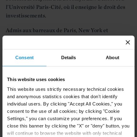
l’Université Paris-Cité, où il enseigne le droit des
investissements.
Admis aux barreaux de Paris, New York et
Bruxelles (liste E), Me Batifort est diplômé en
droit international public et privé, en droit civil, en
common law
et en droit comparé. Il a étudié à
Consent
Details
About
l’Université Paris II Panthéon-Assas, l’Université
de Montpellier et la NYU School of Law, où il a été
This website uses cookies
assistant de recherche auprès du professeur José
This website uses strictly necessary technical cookies
E. Alvarez et rédacteur du
Journal of International
and anonymous statistics cookies that don't identify
Law and Politics
. Avant de rejoindre Curtis, il a
individual users. By clicking "Accept All Cookies," you
travaillé comme juriste d’entreprise pour l’une des
consent to the use of all cookies; by clicking "Cookie
plus grandes sociétés de construction au monde et
Settings," you can customize your preferences. If you
a été stagiaire à la Cour internationale d’arbitrage
close this banner by clicking the "X" or "deny" button, you
de la CCI et à la Cour internationale de Justice.
will continue to browse the website with only technical