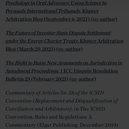
Psychology in Oral Advocacy: Using Science to
Persuade International Tribunals
, Kluwer
Arbitration Blog (September 6, 2021) (co-author)
The Future of Investor-State Dispute Settlement
under the Energy Charter Treaty
, Kluwer Arbitration
Blog (March 29, 2021) (co-author)
The Right to Raise New Arguments on Jurisdiction in
Annulment Proceedings
, 1 ICC Dispute Resolution
Bulletin 29 (February 2021) (co-author)
Commentary of Articles 56-58 of the ICSID
Convention (Replacement and Disqualification of
Conciliators and Arbitrators)
, in The ICSID
Convention, Rules and Regulations: A
Commentary (Elgar Publishing, December 2019)