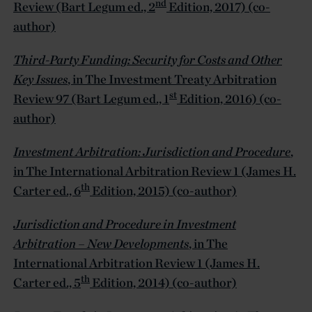
nd
Review (Bart Legum ed., 2
Edition, 2017) (co-
author)
Third-Party Funding: Security for Costs and Other
Key Issues
, in The Investment Treaty Arbitration
st
Review 97 (Bart Legum ed., 1
Edition, 2016) (co-
author)
Investment Arbitration: Jurisdiction and Procedure
,
in The International Arbitration Review 1 (James H.
th
Carter ed., 6
Edition, 2015) (co-author)
Jurisdiction and Procedure in Investment
Arbitration – New Developments
, in The
International Arbitration Review 1 (James H.
th
Carter ed., 5
Edition, 2014) (co-author)