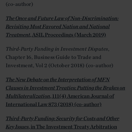
(co-author)
The Once and Future Law of Non-Discrimination:
Revisiting Most Favored Nation and National
Treatment
, ASIL Proceedings (March 2019)
Third-Party Funding in Investment Disputes
,
Chapter 16, Business Guide to Trade and
Investment, Vol 2 (October 2018) (co-author)
The New Debate on the Interpretation of MFN
Clauses in Investment Treaties: Putting the Brakes on
Multilateralization
, 111(4) American Journal of
International Law 873 (2018) (co-author)
Third-Party Funding: Security for Costs and Other
Key Issues
, in The Investment Treaty Arbitration