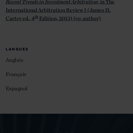
Recent Trends in Investment Arbitration
, in The
International Arbitration Review 1 (James H.
th
Carter ed., 4
Edition, 2013) (co-author)
LANGUES
Anglais
Français
Espagnol